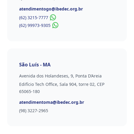
Email
atendimentogo@ibedec.org.br
Telefone
(62) 3215-7777
(62) 99973-9305
São Luís - MA
Avenida dos Holandeses, 9, Ponta D‘Areia
Edifício Tech Office, Sala 904, torre 02, CEP
65065-180
Email
atendimentoma@ibedec.org.br
Telefone
(98) 3227-2965