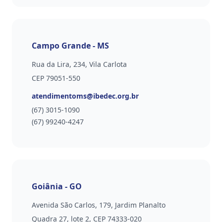
Campo Grande - MS
Rua da Lira, 234, Vila Carlota
CEP 79051-550
Email
atendimentoms@ibedec.org.br
Telefone
(67) 3015-1090
(67) 99240-4247
Goiânia - GO
Avenida São Carlos, 179, Jardim Planalto
Quadra 27, lote 2, CEP 74333-020