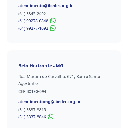
Email
atendimento@ibedec.org.br
Telefone
(61) 3345-2492
(61) 99278-0848
(61) 99277-1092
Belo Horizonte - MG
Rua Martim de Carvalho, 671, Bairro Santo
Agostinho
CEP 30190-094
Email
atendimentomg@ibedec.org.br
Telefone
(31) 3337-8815
(31) 3337-8846